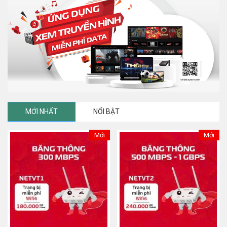
Previous
Next
MỚI NHẤT
NỔI BẬT
Mới
Mới