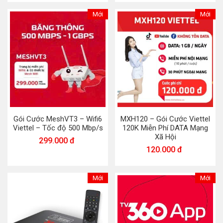
Mới
Mới
Gói Cước MeshVT3 – Wifi6
MXH120 – Gói Cước Viettel
Viettel – Tốc độ 500 Mbp/s
120K Miễn Phí DATA Mạng
Xã Hội
299.000 đ
120.000 đ
Mới
Mới