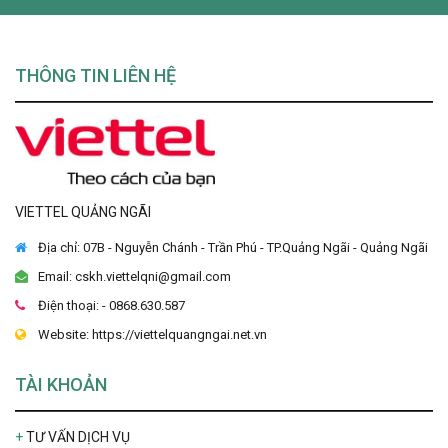
THÔNG TIN LIÊN HỆ
VIETTEL QUẢNG NGÃI
Địa chỉ:
07B - Nguyễn Chánh - Trần Phú - TP.Quảng Ngãi - Quảng Ngãi
Email:
cskh.viettelqni@gmail.com
Điện thoại:
- 0868.630.587
Website:
https://viettelquangngai.net.vn
TÀI KHOẢN
TƯ VẤN DỊCH VỤ