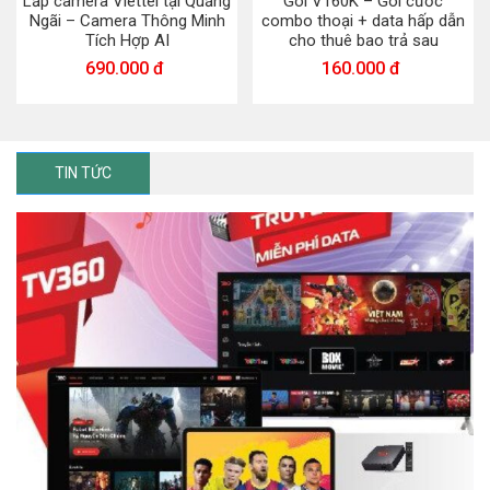
Lắp camera Viettel tại Quảng
Gói V160K – Gói cước
Ngãi – Camera Thông Minh
combo thoại + data hấp dẫn
Tích Hợp AI
cho thuê bao trả sau
690.000 đ
160.000 đ
TIN TỨC